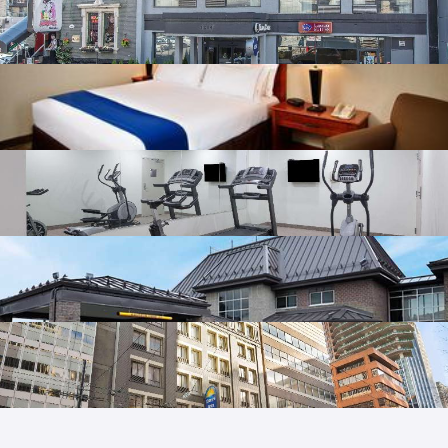
Comfort Suites Downtown
Montréal, Québec, Canadá
Holiday Inn Express North York
Toronto, Ontário, Canadá
Super 8 by Wyndham Downtown Toronto
Toronto, Ontário, Canadá
Cofortel
Quebeque, Québec, Canadá
Days Inn by Wyndham Vancouver Downtown
Vancouver, Colúmbia Britânica, Canadá