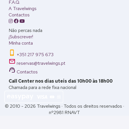
F.A.Q.
A Travelwings
Contactos
Não percas nada
¡Subscrever!
Minha conta
phone_iphone
+351 217 975 673
email
reservas@travelwings.pt
support_agent
Contactos
Call Center nos dias uteis das 10h00 às 18h00
Chamada para a rede fixa nacional
© 2010 - 2026 Travelwings · Todos os direitos reservados ·
nº2981 RNAVT