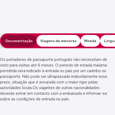
mentação
Documentação
Viagens de menores
Moeda
Língu
 de menores
Os portadores de passaporte português não necessitam de
oeda
visto para visitas até 6 meses. O período de estada máxima
permitida será indicado à entrada no país por um carimbo no
íngua
passaporte. Não pode ser ultrapassado indevidamente esse
prazo, situação que é encarada com o maior rigor pelas
nça Horária
autoridades locais.Os viajantes de outras nacionalidades
deverão entrar em contacto com a embaixada e informar-se
ltagem
sobre as condições de entrada no país.