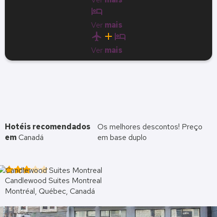
hotel
Ver
mais
flight
add
hotel
Ver
mais
Hotéis recomendados
Os melhores descontos! Preço
em
Canadá
em base duplo
Candlewood Suites Montreal
Montréal, Québec, Canadá