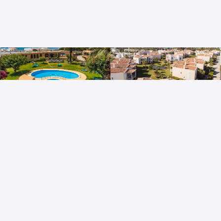
Clube Maria Luisa
Agua Hotels Vale Da Lapa
Albufeira
Carvoeiro