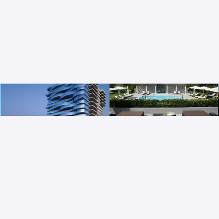
Troia Design Hotel
M'AR De AR Muralhas
Tróia, Alentejo, Portugal
Évora, Alentejo, Portugal