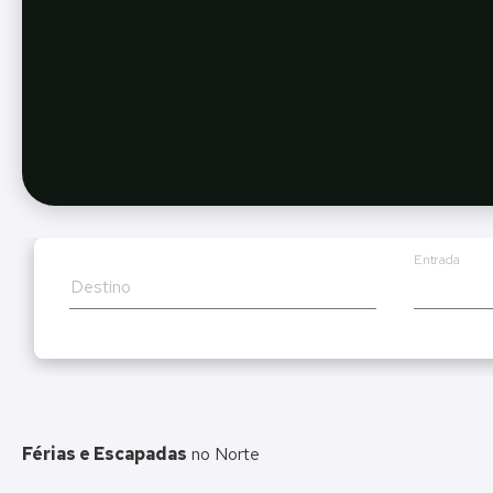
hotel
Entrada
Destino
Férias e Escapadas
no Norte