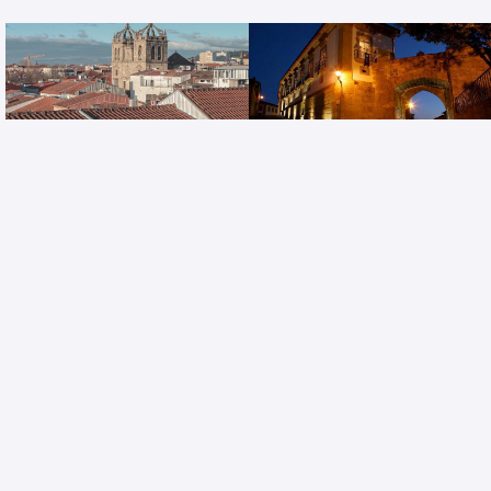
Burgus Tribute & Design
Palacio Dos Melos
Hotel
Viseu, Região do Centro,
Braga
Portugal