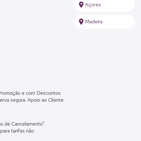
location_on
Açores
location_on
Madeira
romoção e com Descontos
rva segura. Apoio ao Cliente.
cas de Cancelamento".
para tarifas não