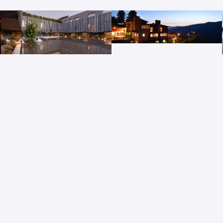
Pousada do Geres
Santa Luzia ArtHotel
Canicada - Charming Hotel
Guimarães, Região do
Gerês
Norte, Portugal