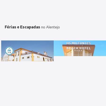
Férias e Escapadas
no Alentejo
Convento D'Alter
HS MILFONTES BEACH
Alter do Chão, Alentejo,
Vila Nova de Milfontes
Portugal